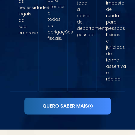
para
as
toda
imposto
atender
necessidades
a
de
a
legais
rotina
renda
todas
da
de
para
as
sua
departamento
pessoas
obrigações
empresa.
pessoal.
físicas
fiscais.
e
jurídicas
de
forma
assertiva
e
rápida.
QUERO SABER MAIS