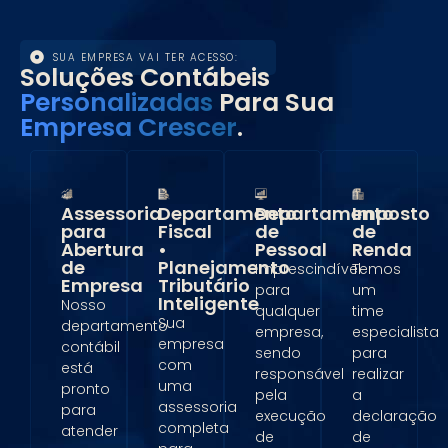
SUA EMPRESA VAI TER ACESSO:
Soluções Contábeis
Personalizadas
Para Sua
Empresa Crescer
.
Assessoria
Departamento
Departamento
Imposto
para
Fiscal
de
de
Abertura
•
Pessoal
Renda
de
Planejamento
Imprescindível
Temos
Empresa
Tributário
para
um
Inteligente
Nosso
qualquer
time
Sua
departamento
empresa,
especialista
empresa
contábil
sendo
para
com
está
responsável
realizar
uma
pronto
pela
a
assessoria
para
execução
declaração
completa
atender
de
de