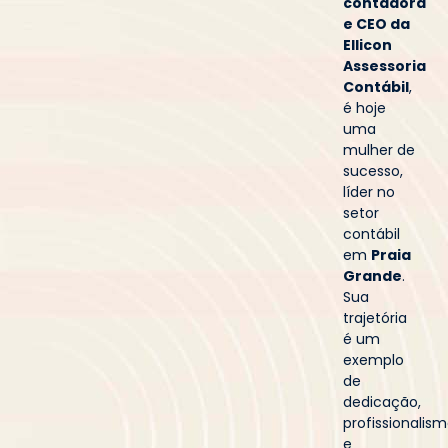
contadora
e CEO da
Ellicon
Assessoria
Contábil
,
é hoje
uma
mulher de
sucesso,
líder no
setor
contábil
em
Praia
Grande
.
Sua
trajetória
é um
exemplo
de
dedicação,
profissionalis
e