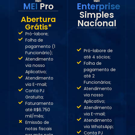
MEI
Pro
Enterprise
Simples
Abertura
Nacional
Grátis*
Pró-labore;
Abertura
Folha de
Grátis*
pagamento (1
Pró-labore de
Funcionário);
até 4 sócios;
Atendimento
Folha de
via nosso
pagamento de
Aplicativo;
até 2
Atendimento
Funcionários;
via E-mail;
Atendimento
Conta PJ
via nosso
Gratuita;
Aplicativo;
Faturamento
Atendimento
até R$6.750
via E-mail;
mil/mês;
Atendimento
Emissão de
via WhatsApp;
notas fiscais
Conta PJ
por mês pela