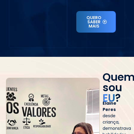
QUERO
SABER
MAIS
Que
sou
EU
?
Elaine
Peres
desde
criança,
demonstrava