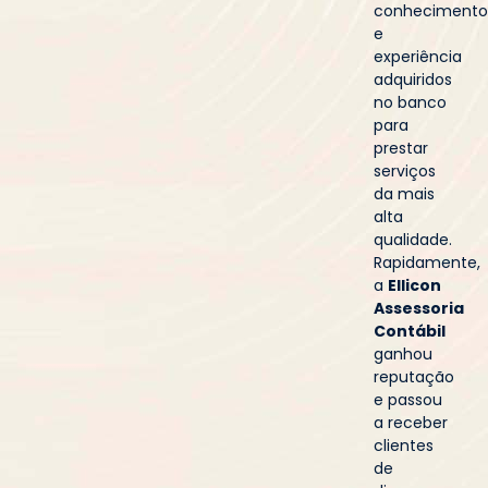
conheciment
e
experiência
adquiridos
no banco
para
prestar
serviços
da mais
alta
qualidade.
Rapidamente,
a
Ellicon
Assessoria
Contábil
ganhou
reputação
e passou
a receber
clientes
de