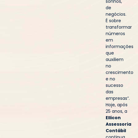
sonhos,
de
negócios.
É sobre
transformar
números
em
informações
que
auxiliem
no
crescimento
e no
sucesso
das
empresas”.
Hoje, após
25 anos, a
Ellicon
Assessoria
Contábil
continua